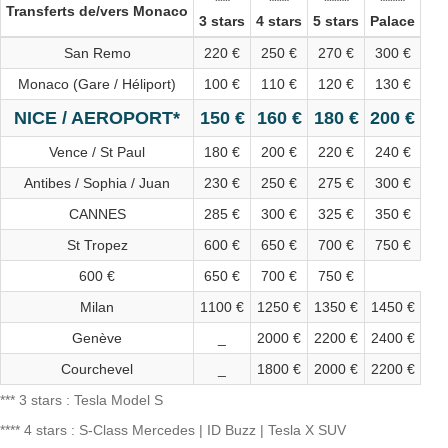
***
****
*****
*****
Transferts de/vers Monaco
3 stars
4 stars
5 stars
Palace
San Remo
220 €
250 €
270 €
300 €
Monaco (Gare / Héliport)
100 €
110 €
120 €
130 €
NICE / AEROPORT*
150 €
160 €
180 €
200 €
Vence / St Paul
180 €
200 €
220 €
240 €
Antibes / Sophia / Juan
230 €
250 €
275 €
300 €
CANNES
285 €
300 €
325 €
350 €
St Tropez
600 €
650 €
700 €
750 €
600 €
650 €
700 €
750 €
Milan
1100 €
1250 €
1350 €
1450 €
Genève
_
2000 €
2200 €
2400 €
Courchevel
_
1800 €
2000 €
2200 €
*** 3 stars : Tesla Model S
**** 4 stars : S-Class Mercedes | ID Buzz | Tesla X SUV