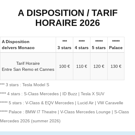
A DISPOSITION / TARIF
HORAIRE 2026
A Disposition
***
****
*****
*****
de/vers Monaco
3 stars
4 stars
5 stars
Palace
Tarif Horaire
100 €
110 €
120 €
130 €
Entre San Remo et Cannes
*** 3 stars : Tesla Model S
**** 4 stars : S-Class Mercedes | ID Buzz | Tesla X SUV
***** 5 stars : V-Class & EQV Mercedes | Lucid Air | VW Caravelle
***** Palace : BMW I7 Theatre | V-Class Mercedes Lounge | S-Class
Mercedes 2026 (summer 2026)